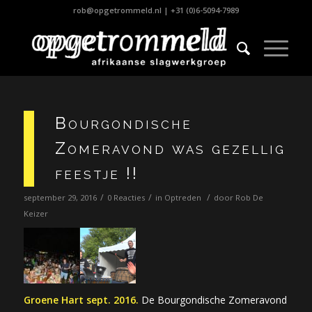
rob@opgetrommeld.nl
|
+31 (0)6-5094-7989
Bourgondische
Zomeravond was gezellig
feestje !!
/
/
/
september 29, 2016
0 Reacties
in
Optreden
door
Rob De
Keizer
Groene Hart sept. 2016.
De Bourgondische Zomeravond