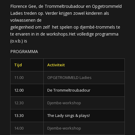
Florence Gee, de Trommeltroubadour en Opgetrommeld
Ladies treden op. Verder krijgen zowel kinderen als
volwassenen de
gelegenheid om zelf het spelen op djembé-trommels te
te ervaren in in de workshops.Het volledige programma
(o.v.b.) is
PROGRAMMA
Tijd
Activiteit
11.00
OPGETROMMELD Ladies
12.00
De Trommeltroubadour
12.30
Djembe-workshop
13.30
The Lady sings & plays!
14.00
Djembe-workshop