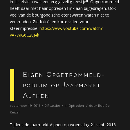
in IJsselstein was een erg gezellig feestje!! Opgetrommeld
heeft daar met haar optreden flink aan bijgedragen. Ook
veel van de bourgondische etenswaren waren niet te
versmaden! Zie foto’s en korte video voor
sfeerimpressie.
https://www.youtube.com/watch?
v=7WiG6C2uJ4k
Eigen Opgetrommeld-
podium op Jaarmarkt
Alphen
/
/
/
september 19, 2016
0 Reacties
in
Optreden
door
Rob De
Keizer
Tijdens de Jaarmarkt Alphen op woensdag 21 sept. 2016