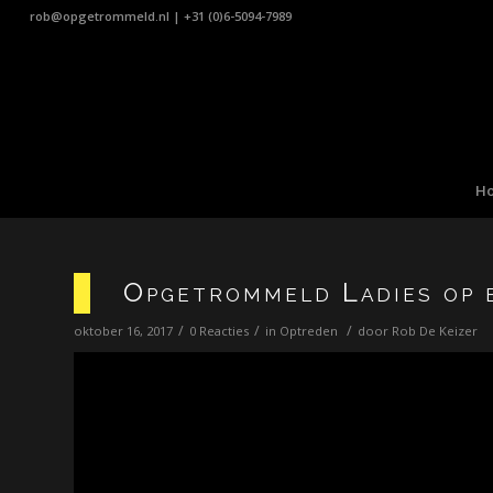
rob@opgetrommeld.nl
|
+31 (0)6-5094-7989
H
Opgetrommeld Ladies op b
/
/
/
oktober 16, 2017
0 Reacties
in
Optreden
door
Rob De Keizer