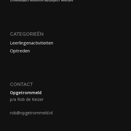
Trommelaars motiveren hardlopers Woerden
CATEGORIEËN
Leerlingenactiviteiten
Optreden
CONTACT
Opgetrommeld
p/a Rob de Keizer
rob@opgetrommeld.nl