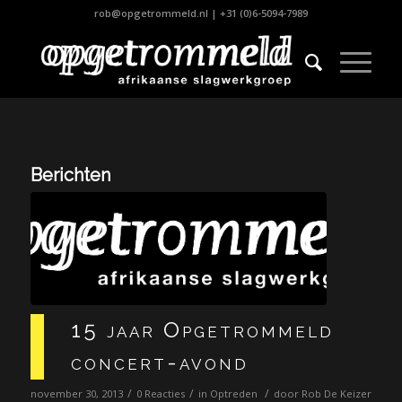
rob@opgetrommeld.nl
|
+31 (0)6-5094-7989
Berichten
15 jaar Opgetrommeld
concert-avond
/
/
/
november 30, 2013
0 Reacties
in
Optreden
door
Rob De Keizer