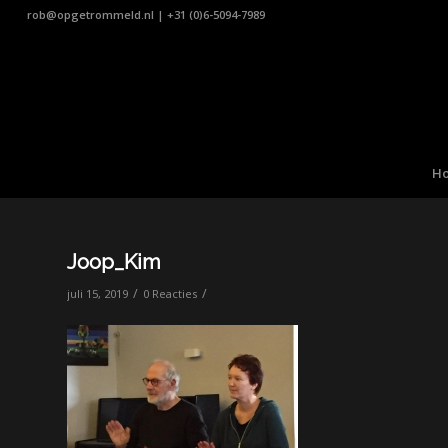
rob@opgetrommeld.nl
|
+31 (0)6-5094-7989
H
Joop_Kim
/
/
juli 15, 2019
0 Reacties