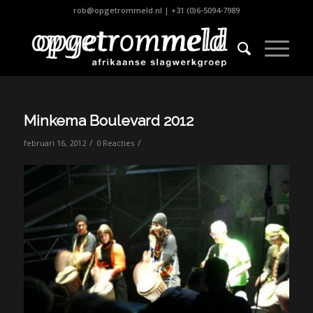
rob@opgetrommeld.nl
|
+31 (0)6-5094-7989
Minkema Boulevard 2012
/
/
februari 16, 2012
0 Reacties