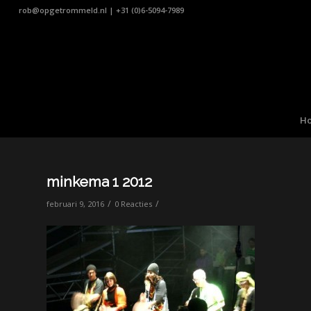
rob@opgetrommeld.nl
|
+31 (0)6-5094-7989
H
minkema 1 2012
/
/
februari 9, 2016
0 Reacties