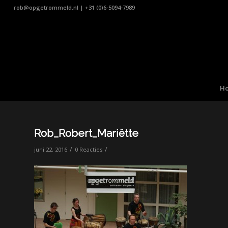
rob@opgetrommeld.nl
|
+31 (0)6-5094-7989
H
Rob_Robert_Mariëtte
/
/
juni 22, 2016
0 Reacties