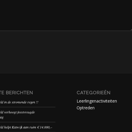
TE BERICHTEN
CATEGORIEËN
Leerlingenactiviteiten
d in de stromende regen !!
Optreden
d verhoogt feestvreugde
dag
d helpt Katwijk aan ruim € 14.000,–