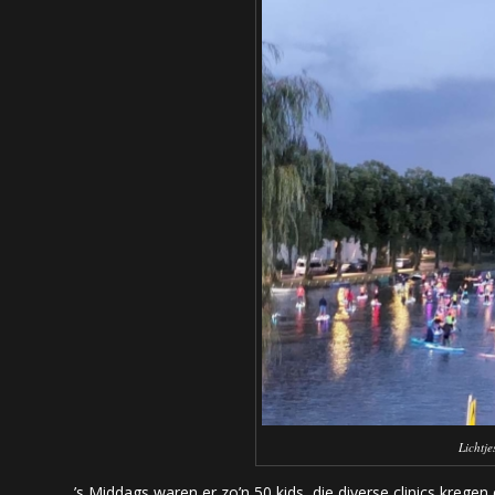
Lichtj
’s Middags waren er zo’n 50 kids, die diverse clinics kreg