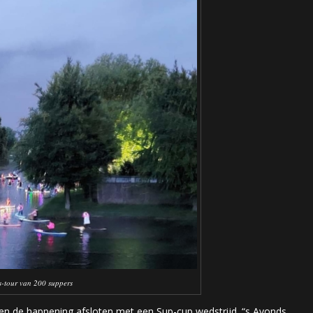
es-tour van 200 suppers
en en de happening afsloten met een Sup-cup wedstrijd. “s Avonds