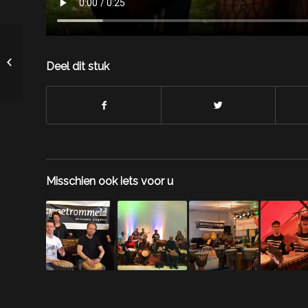
Studenten Natuurlijk Ritme treden
op bij opening wijkgebouw
Deel dit stuk
VanNoord, Gouda
Misschien ook iets voor u