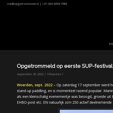
rob@opgetrommeld.nl
|
+31 (0)6-5094-7989
H
Opgetrommeld op eerste SUP-festival
/
/
september 30, 2022
0 Reacties
Woerden, sept. 2022 –
Op zaterdag 17 september werd het
stand-up paddling, en is momenteel razend populair. Mar
als een kleinschalig evenementje was beoogd, groeide uit 
EHBO-post etc. EN natuurlijk zo’n 250 actief deelnemende