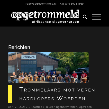
rob@opgetrommeld.nl
|
+31 (0)6-5094-7989
Berichten
Trommelaars motiveren
hardlopers Woerden
/
/
april 21, 2024
0 Reacties
in
Leerlingenactiviteiten
,
Optreden