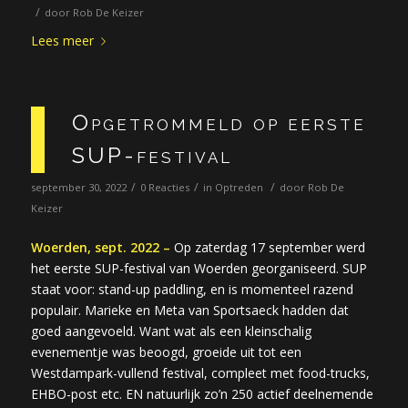
/
door
Rob De Keizer
Lees meer
Opgetrommeld op eerste
SUP-festival
/
/
/
september 30, 2022
0 Reacties
in
Optreden
door
Rob De
Keizer
Woerden, sept. 2022 –
Op zaterdag 17 september werd
het eerste SUP-festival van Woerden georganiseerd. SUP
staat voor: stand-up paddling, en is momenteel razend
populair. Marieke en Meta van Sportsaeck hadden dat
goed aangevoeld. Want wat als een kleinschalig
evenementje was beoogd, groeide uit tot een
Westdampark-vullend festival, compleet met food-trucks,
EHBO-post etc. EN natuurlijk zo’n 250 actief deelnemende