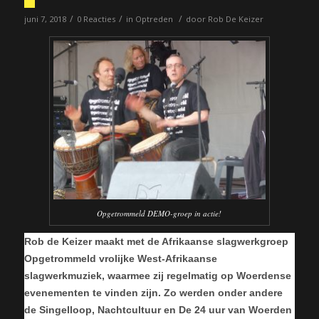
/
/
/
juni 7, 2018
0 Reacties
in
Optreden
door
Rob De Keizer
Opgetrommeld DEMO-groep in actie!
Rob de Keizer maakt met de Afrikaanse slagwerkgroep
Opgetrommeld vrolijke West-Afrikaanse
slagwerkmuziek, waarmee zij regelmatig op Woerdense
evenementen te vinden zijn. Zo werden onder andere
de Singelloop, Nachtcultuur en De 24 uur van Woerden